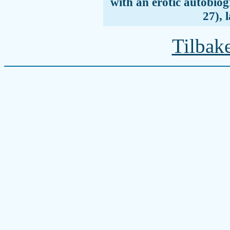
with an erotic autobio
27), 
Tilbake