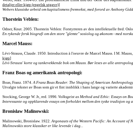
detaljer eller kjøp (engelsk utgave)
]
Webers klassiske arbeid om kapitalismens fremvekst, med forord av Anthony Gi
Thorstein Veblen:
Odner, Knut. 2005. Thorstein Veblen: Forstyrreren av den intellektuelle fred. Oslo:
En rykende fersk biografi om den store "glemte" sosiolog og økonom - med norske
Marcel Mauss:
Lévi-Strauss, Claude. 1950. Introduction à l'oeuvre de Marcel Mauss. I M. Mauss
kjøp
]
Lévi-Strauss' korte og tankevekkende bok om Mauss. Bør leses av alle antropolog
Franz Boas og amerikansk antropologi:
Boas, Franz. 1974.
A Franz Boas Reader: The Shaping of American Anthropolog
Utvalgte tekster av Boas som gir et fint innblikk i hans lange og varierte akademis
Stocking, George W. Jr., red. 1996.
Volksgeist as Method and Ethic: Essays on B
Interessante og oppklarende essays om forholdet mellom den tyske tradisjon og a
Bronislaw Malinowski:
Malinowski, Bronislaw. 1922.
Argonauts of the Western Pacific: An Account of 
Malinowskis store klassiker er like levende i dag...