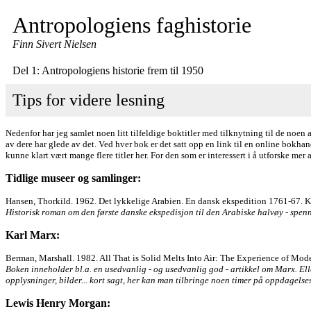
Antropologiens faghistorie
Finn Sivert Nielsen
Del 1: Antropologiens historie frem til 1950
Tips for videre lesning
Nedenfor har jeg samlet noen litt tilfeldige boktitler med tilknytning til de noen 
av dere har glede av det. Ved hver bok er det satt opp en link til en online bokhand
kunne klart vært mange flere titler her. For den som er interessert i å utforske mer
Tidlige museer og samlinger:
Hansen, Thorkild. 1962. Det lykkelige Arabien. En dansk ekspedition 1761-67. 
Historisk roman om den første danske ekspedisjon til den Arabiske halvøy - spenne
Karl Marx:
Berman, Marshall. 1982. All That is Solid Melts Into Air: The Experience of Mode
Boken inneholder bl.a. en usedvanlig - og usedvanlig god - artikkel om Marx. El
opplysninger, bilder... kort sagt, her kan man tilbringe noen timer på oppdagelses
Lewis Henry Morgan: