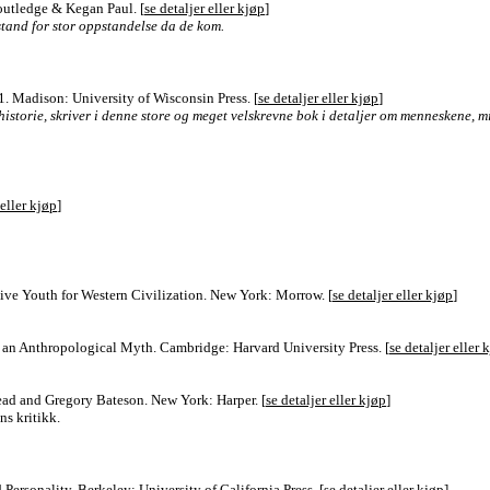
utledge & Kegan Paul. [
se detaljer eller kjøp
]
stand for stor oppstandelse da de kom.
1. Madison: University of Wisconsin Press. [
se detaljer eller kjøp
]
 historie, skriver i denne store og meget velskrevne bok i detaljer om menneskene,
 eller kjøp
]
ve Youth for Western Civilization. New York: Morrow. [
se detaljer eller kjøp
]
n Anthropological Myth. Cambridge: Harvard University Press. [
se detaljer eller 
ad and Gregory Bateson. New York: Harper. [
se detaljer eller kjøp
]
ns kritikk.
Personality. Berkeley: University of California Press. [
se detaljer eller kjøp
]