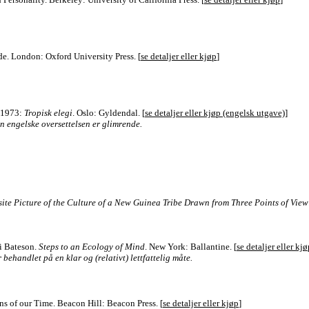
e. London: Oxford University Press. [
se detaljer eller kjøp
]
, 1973:
Tropisk elegi
. Oslo: Gyldendal. [
se detaljer eller kjøp (engelsk utgave)
]
en engelske oversettelsen er glimrende.
te Picture of the Culture of a New Guinea Tribe Drawn from Three Points of View
 i Bateson.
Steps to an Ecology of Mind
. New York: Ballantine. [
se detaljer eller kjø
 behandlet på en klar og (relativt) lettfattelig måte.
s of our Time. Beacon Hill: Beacon Press. [
se detaljer eller kjøp
]