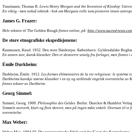
Trautmann, Thomas R.
Lewis Henry Morgan and the Invention of Kinship
. Univer
En viktig - men nokså teknisk - bok om Morgans rolle som pioneren innen antrop
James G. Frazer:
Hele teksten til
The Golden Bough
finnes online, på:
http://www.sacred-texts.com
De store etnografiske ekspedisjonene:
Rasmussen, Knud. 1932. Den store Slæderejse. København: Gyldendalske Boghan
En annen stor, dansk klassiker. Den er dessverre utsolg fra forlaget, men finnes i d
Émile Durkheim:
Durkheim, Émile. 1912.
Les formes élémentaires de la vie religieuse: le système 
Durkheims kanskje største klassiker i en ny og strålende engelsk oversettelse a
finnes tekster av Durkheim.
Georg Simmel:
Simmel, Georg. 1900.
Philosophie des Geldes
. Berlin: Duncker & Humblot Verla
Simmels storverk, klart og flott skrevet, men på ingen måte enkelt. Oversatt til e
oversettelse.
Max Weber:
Weber, Max. 1904-05. Die protestantische Ethik und der 'Geist' des Kapitalismus.