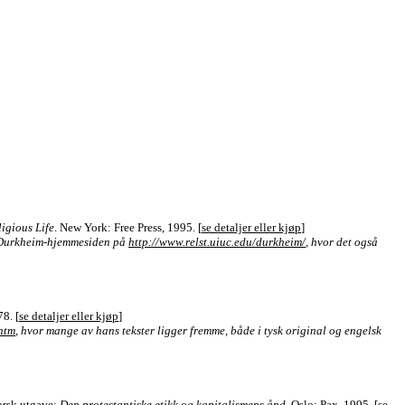
igious Life
. New York: Free Press, 1995. [
se detaljer eller kjøp
]
så Durkheim-hjemmesiden på
http://www.relst.uiuc.edu/durkheim/
, hvor det også
8. [
se detaljer eller kjøp
]
.htm
, hvor mange av hans tekster ligger fremme, både i tysk original og engelsk
orsk utgave:
Den protestantiske etikk og kapitalismens ånd
. Oslo: Pax, 1995. [
se