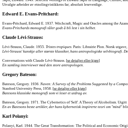
Utvalgte arbeider av etnolingvistikkens far; absolutt leseverdige.
Edward E. Evans-Pritchard:
Evans-Pritchard, Edward E. 1937. Witchcraft, Magic and Oracles among the Azand
Evans-Pritchards monografi tåler godt å bli lest i sin helhet.
Claude Lévi-Strauss:
Lévi-Strauss, Claude. 1955.
Tristes tropiques
. Paris: Librairie Plon. Norsk utgave
Lévi-Strauss' kanskje aller største klassiker, hans antropologiske selvbiografi. D
Conversations with Claude Lévi-Strauss. [
se detaljer eller kjøp
]
En samling interviewer med den store antropologen.
Gregory Bateson:
Bateson, Gregory. 1936.
Naven: A Survey of the Problems Suggested by a Composi
Stanford University Press, 1958. [
se detaljer eller kjøp
]
Batesons klassiske monografi som vi leser et utdrag av.
Bateson, Gregory. 1971. The Cybernetics of 'Self'. A Theory of Alcoholism. Utgitt
En av Batesons beste artikler, der hans kybernetisk inspirerte teori om "mind" blir
Karl Polanyi:
Polanyi, Karl. 1944. The Great Transformation: The Political and Economic Origin