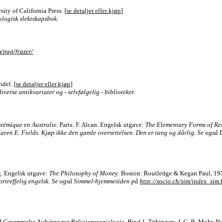
sity of California Press. [
se detaljer eller kjøp
]
ologisk slektskapsbok.
/pag/frazer/
del. [
se detaljer eller kjøp
]
iverse antikvariater og - selvfølgelig - biblioteker.
totémique en Australie
. Paris: F. Alcan. Engelsk utgave:
The Elementary Forms of Rel
v Karen E. Fields. Kjøp ikke den gamle oversettelsen. Den er tung og dårlig. Se og
g. Engelsk utgave:
The Philosophy of Money
. Boston: Routledge & Kegan Paul, 197
t fortreffelig engelsk. Se også Simmel-hjemmesiden på
http://socio.ch/sim/index_sim
 I
Gesammelte Aufsätze zur Religionssoziologie. Bind 1
. Tübingen: J. C. B. Mohr. N