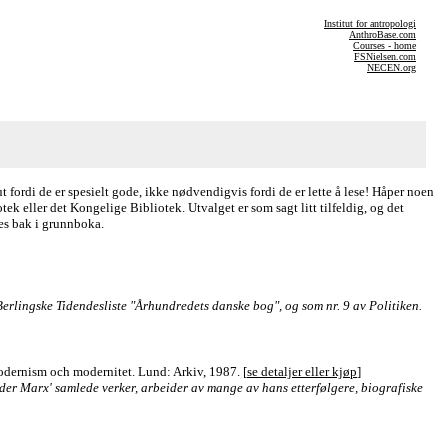
Institut for antropologi
AnthroBase.com
Courses - home
FSNielsen.com
NECEN.org
t fordi de er spesielt gode, ikke nødvendigvis fordi de er lette å lese! Håper noen
tek eller det Kongelige Bibliotek. Utvalget er som sagt litt tilfeldig, og det
nes bak i grunnboka.
Berlingske Tidendesliste "Århundredets danske bog", og som nr. 9 av Politiken.
modernism och modernitet. Lund: Arkiv, 1987. [
se detaljer eller kjøp
]
der Marx' samlede verker, arbeider av mange av hans etterfølgere, biografiske