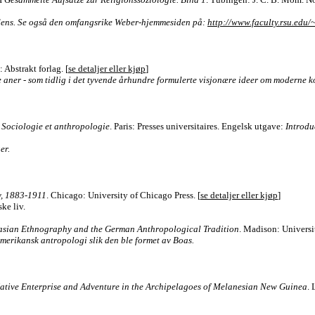
ddens. Se også den omfangsrike Weber-hjemmesiden på:
http://www.faculty.rsu.edu
 Abstrakt forlag. [
se detaljer eller kjøp
]
 aner - som tidlig i det tyvende århundre formulerte visjonære ideer om moderne 
,
Sociologie et anthropologie
. Paris: Presses universitaires. Engelsk utgave:
Introdu
er.
y, 1883-1911
. Chicago: University of Chicago Press. [
se detaljer eller kjøp
]
ke liv.
oasian Ethnography and the German Anthropological Tradition
. Madison: Universit
merikansk antropologi slik den ble formet av Boas.
Native Enterprise and Adventure in the Archipelagoes of Melanesian New Guinea
.