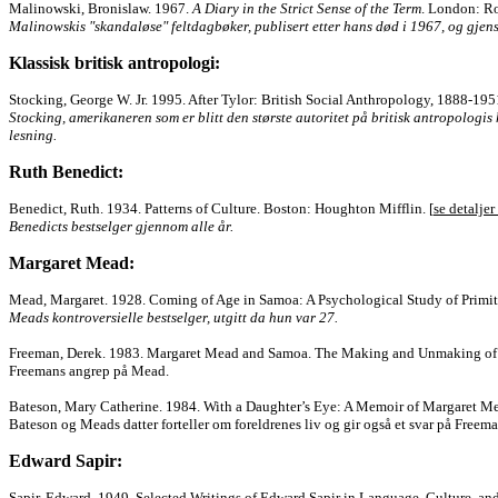
Malinowski, Bronislaw. 1967.
A Diary in the Strict Sense of the Term
. London: Ro
Malinowskis "skandaløse" feltdagbøker, publisert etter hans død i 1967, og gjen
Klassisk britisk antropologi:
Stocking, George W. Jr. 1995. After Tylor: British Social Anthropology, 1888-195
Stocking, amerikaneren som er blitt den største autoritet på britisk antropologis
lesning.
Ruth Benedict:
Benedict, Ruth. 1934. Patterns of Culture. Boston: Houghton Mifflin. [
se detaljer
Benedicts bestselger gjennom alle år.
Margaret Mead:
Mead, Margaret. 1928. Coming of Age in Samoa: A Psychological Study of Primiti
Meads kontroversielle bestselger, utgitt da hun var 27.
Freeman, Derek. 1983. Margaret Mead and Samoa. The Making and Unmaking of a
Freemans angrep på Mead.
Bateson, Mary Catherine. 1984. With a Daughter’s Eye: A Memoir of Margaret Me
Bateson og Meads datter forteller om foreldrenes liv og gir også et svar på Freema
Edward Sapir:
Sapir, Edward. 1949. Selected Writings of Edward Sapir in Language, Culture, and 