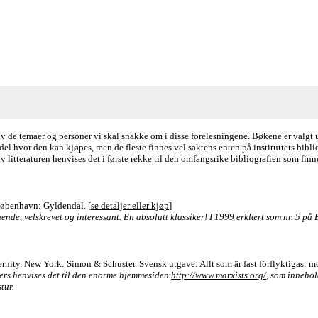
av de temaer og personer vi skal snakke om i disse forelesningene. Bøkene er valgt u
el hvor den kan kjøpes, men de fleste finnes vel saktens enten på instituttets biblio
 av litteraturen henvises det i første rekke til den omfangsrike bibliografien som fin
København: Gyldendal. [
se detaljer eller kjøp
]
nde, velskrevet og interessant. En absolutt klassiker! I 1999 erklært som nr. 5 på 
rnity. New York: Simon & Schuster. Svensk utgave: Allt som är fast förflyktigas: 
lers henvises det til den enorme hjemmesiden
http://www.marxists.org/
, som innehol
tur.