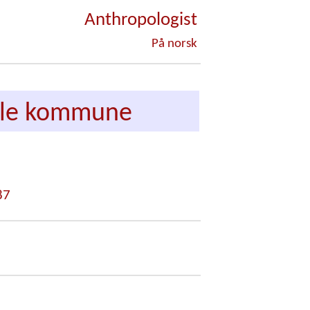
Anthropologist
På norsk
mble kommune
87