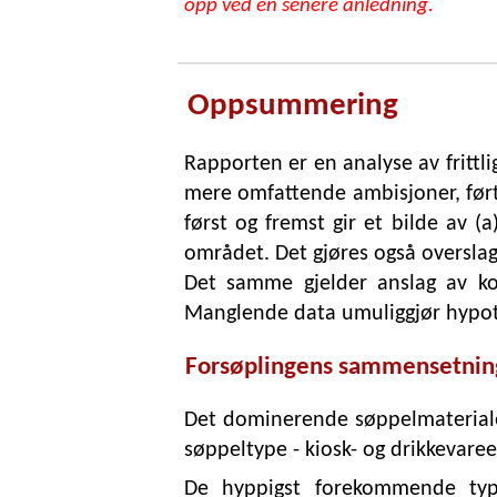
opp ved en senere anledning.
Oppsummering
Rapporten er en analyse av frittl
mere omfattende ambisjoner, førte
først og fremst gir et bilde av (
området. Det gjøres også oversla
Det samme gjelder anslag av kos
Manglende data umuliggjør hypote
Forsøplingens sammensetnin
Det dominerende søppelmateriale
søppeltype - kiosk- og drikkevar
De hyppigst forekommende type