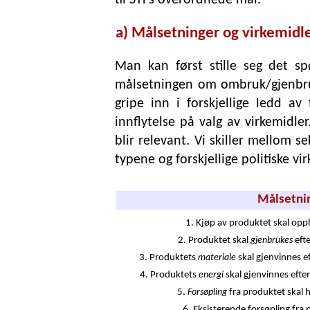
a) Målsetninger og virkemidl
Man kan først stille seg det s
målsetningen om ombruk/gjenbruk
gripe inn i forskjellige ledd a
innflytelse på valg av virkemidl
blir relevant. Vi skiller mellom 
typene og forskjellige politiske vi
Målsetni
1. Kjøp av produktet skal opp
2. Produktet skal
efte
gjenbrukes
3. Produktets
skal gjenvinnes ef
materiale
4. Produktets
skal gjenvinnes efte
energi
5.
fra produktet skal h
Forsøpling
6. Eksisterende forsøpling fra