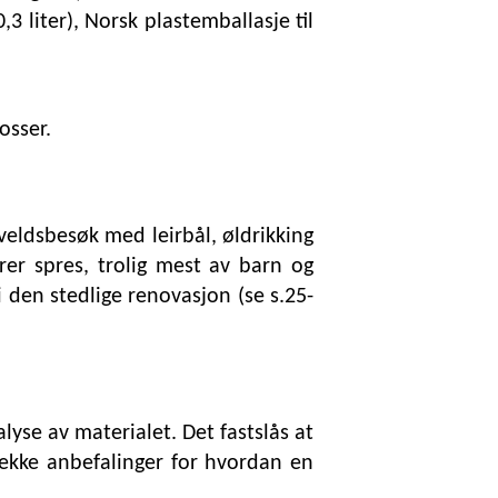
3 liter), Norsk plastemballasje til
osser.
Kveldsbesøk med leirbål, øldrikking
arer spres, trolig mest av barn og
i den stedlige renovasjon (se s.25-
yse av materialet. Det fastslås at
rekke anbefalinger for hvordan en