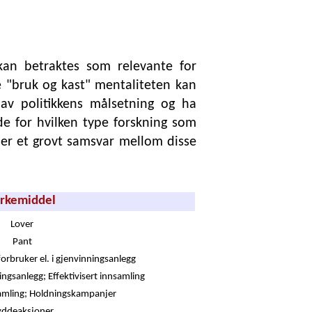
kan betraktes som relevante for
 "bruk og kast" mentaliteten kan
 av politikkens målsetning og ha
de for hvilken type forskning som
t er et grovt samsvar mellom disse
irkemiddel
Lover
Pant
forbruker el. i gjenvinningsanlegg
ingsanlegg; Effektivisert innsamling
nsamling; Holdningskampanjer
yddeaksjoner