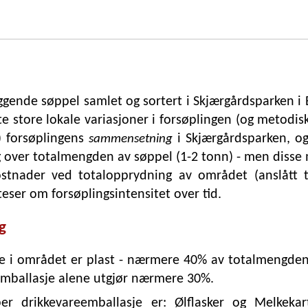
iggende søppel samlet og sortert i Skjærgårdsparken i B
 store lokale variasjoner i forsøplingen (og metodis
a) forsøplingens
i Skjærgårdsparken, og
sammensetning
g over totalmengden av søppel (1-2 tonn) - men disse 
tnader ved totalopprydning av området (anslått til
ser om forsøplingsintensitet over tid.
g
 i området er plast - nærmere 40% av totalmengden. 
eemballasje alene utgjør nærmere 30%.
r drikkevareemballasje er: Ølflasker og Melkekar