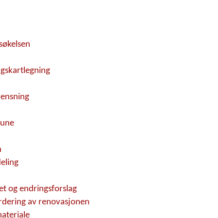
søkelsen
ngskartlegning
rensning
mune
n
eling
t og endringsforslag
urdering av renovasjonen
materiale