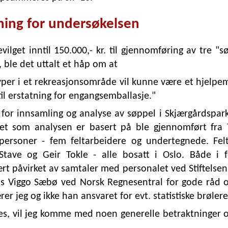
ning for undersøkelsen
ilget inntil 150.000,- kr. til gjennomføring av tre "s
, ble det uttalt et håp om at
lstyper i et rekreasjonsområde vil kunne være et hjelp
l erstatning for engangsemballasje."
 for innsamling og analyse av søppel i Skjærgårdspa
det som analysen er basert på ble gjennomført fra 
 personer - fem feltarbeidere og undertegnede. Felt
r Stave og Geir Tokle - alle bosatt i Oslo. Både i 
t påvirket av samtaler med personalet ved Stiftelsen
Hans Viggo Sæbø ved Norsk Regnesentral for gode råd o
er jeg og ikke han ansvaret for evt. statistiske brølere
es, vil jeg komme med noen generelle betraktninger o