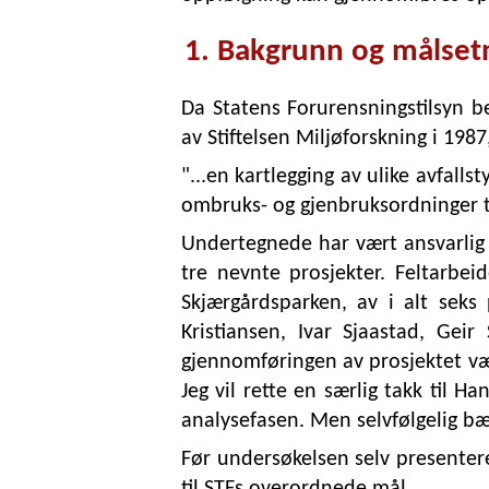
1. Bakgrunn og målset
Da Statens Forurensningstilsyn bev
av Stiftelsen Miljøforskning i 1987
"...en kartlegging av ulike avfal
ombruks- og gjenbruksordninger ti
Undertegnede har vært ansvarlig
tre nevnte prosjekter. Feltarbei
Skjærgårdsparken, av i alt seks
Kristiansen, Ivar Sjaastad, Gei
gjennomføringen av prosjektet vær
Jeg vil rette en særlig takk til 
analysefasen. Men selvfølgelig bær
Før undersøkelsen selv presenter
til STFs overordnede mål.