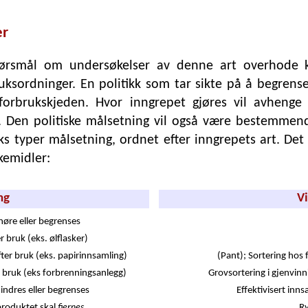
er
pørsmål om undersøkelser av denne art overhode 
sordninger. En politikk som tar sikte på å begrense
v forbrukskjeden. Hvor inngrepet gjøres vil avhenge
er. Den politiske målsetning vil også være bestemmen
seks typer målsetning, ordnet efter inngrepets art. De
rkemidler:
ng
V
høre eller begrenses
r bruk (eks. ølflasker)
ter bruk (eks. papirinnsamling)
(Pant); Sortering hos 
r bruk (eks forbrenningsanlegg)
Grovsortering i gjenvinn
indres eller begrenses
Effektivisert in
 produktet skal
R
fjernes