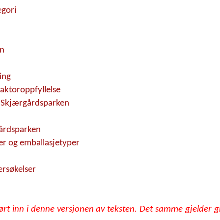
egori
n
en
ing
faktoroppfyllelse
 i Skjærgårdsparken
gårdsparken
ler og emballasjetyper
rsøkelser
ørt inn i denne versjonen av teksten. Det samme gjelder gr