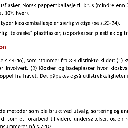
sflasker, Norsk pappemballasje til brus (mindre enn 0,
a. 10% hver).
typer kioskemballasje er særlig viktige (se s.23-24).
lig "tekniske" plastflasker, isoporkasser, plastflak og tr
jon
(se s.44-46), som stammer fra 3-4 distinkte kilder: (1) 
k er involvert. (2) Kiosker og badeplasser hvor kioskv
søppel fra havet. Det påpekes også utilstrekkeligheter 
 de metoder som ble brukt ved utvalg, sortering og anal
rdi som et forarbeid til videre undersøkelser, og en 
ppsummeres på s.7-10.