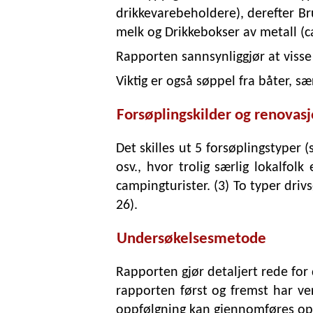
drikkevarebeholdere), derefter Bru
melk og Drikkebokser av metall (c
Rapporten sannsynliggjør at visse 
Viktig er også søppel fra båter, sær
Forsøplingskilder og renovas
Det skilles ut 5 forsøplingstyper 
osv., hvor trolig særlig lokalfol
campingturister. (3) To typer driv
26).
Undersøkelsesmetode
Rapporten gjør detaljert rede for
rapporten først og fremst har ve
oppfølgning kan gjennomføres o