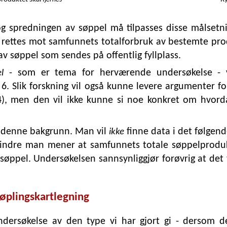
 spredningen av søppel må tilpasses disse målsetnin
ettes mot samfunnets totalforbruk av bestemte produk
av søppel som sendes på offentlig fyllplass.
- som er tema for herværende undersøkelse - vi
l
6. Slik forskning vil også kunne levere argumenter f
-4), men den vil ikke kunne si noe konkret om hvorda
 denne bakgrunn. Man vil
finne data i det følgen
ikke
mindre man mener at samfunnets totale søppelpro
 søppel. Undersøkelsen sannsynliggjør forøvrig at det 
søplingskartlegning
dersøkelse av den type vi har gjort gi - dersom 