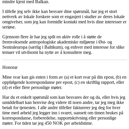
mindre kjent med Balkan.
I tilfelle jeg selv ikke kan besvare dine spørsmål, har jeg et
stort
nettverk
av lokale forskere som er engasjert i studier av deres lokale
omgivelser, som jeg kan formidle kontakt med hvis dine interesser er
seriøse.
Gjennom flere år har jeg spilt en aktiv rolle i å støtte de
fremvoksende antropologiske akademiske miljøene
i Øst- og
Sentraleuropa (særlig i Baltikum), og enhver med interesse for slike
temaer vil utvilsomt ha nytte av å konsultere meg.
Honorar
Mine svar kan gis enten i form av
(a)
et kort svar på din epost,
(b)
en
oppfølgende korrespondanse per epost,
(c)
en skriftlig rapport, eller
(d)
et eller flere personlige møter.
Har du et enkelt spørsmål som kan besvares der og da, eller hvis jeg
umiddelbart kan henvise deg videre til noen andre, tar jeg meg ikke
betalt for tjenesten. I alle andre tilfeller fakturerer jeg deg for hver
time med arbeid jeg legger inn i svaret, uansett om timen brukes på
korrespondanse, forberedelse, rapportskrivning eller personlige
møter. For tiden tar jeg 450 NOK per arbeidstime.