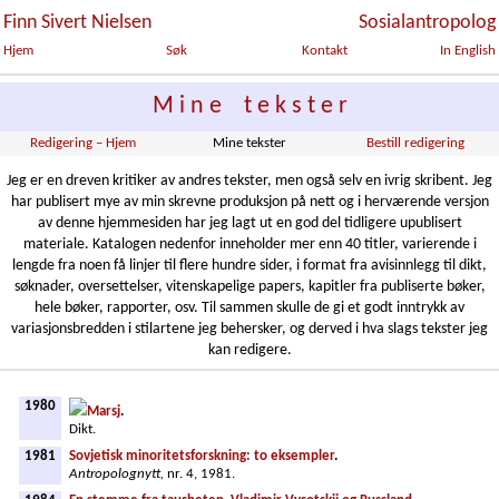
Finn Sivert Nielsen
Sosialantropolog
Hjem
Søk
Kontakt
In English
M i n e t e k s t e r
Redigering – Hjem
Mine tekster
Bestill redigering
Jeg er en dreven kritiker av andres tekster, men også selv en ivrig skribent. Jeg
har publisert mye av min skrevne produksjon på nett og i herværende versjon
av denne hjemmesiden har jeg lagt ut en god del tidligere upublisert
materiale. Katalogen nedenfor inneholder mer enn 40 titler, varierende i
lengde fra noen få linjer til flere hundre sider, i format fra avisinnlegg til dikt,
søknader, oversettelser, vitenskapelige papers, kapitler fra publiserte bøker,
hele bøker, rapporter, osv. Til sammen skulle de gi et godt inntrykk av
variasjonsbredden i stilartene jeg behersker, og derved i hva slags tekster jeg
kan redigere.
1980
Marsj
.
Dikt.
1981
Sovjetisk minoritetsforskning: to eksempler
.
Antropolognytt,
nr. 4, 1981.