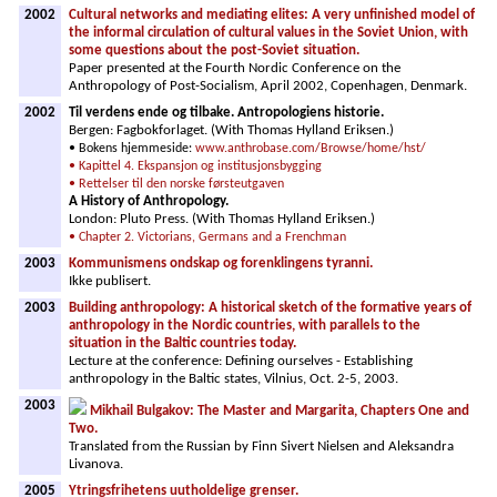
2002
Cultural networks and mediating elites: A very unfinished model of
the informal circulation of cultural values in the Soviet Union, with
some questions about the post-Soviet situation.
Paper presented at the Fourth Nordic Conference on the
Anthropology of Post-Socialism, April 2002, Copenhagen, Denmark.
2002
Til verdens ende og tilbake. Antropologiens historie.
Bergen: Fagbokforlaget. (With Thomas Hylland Eriksen.)
• Bokens hjemmeside:
www.anthrobase.com/Browse/home/hst/
• Kapittel 4. Ekspansjon og institusjonsbygging
• Rettelser til den norske førsteutgaven
A History of Anthropology.
London: Pluto Press. (With Thomas Hylland Eriksen.)
• Chapter 2. Victorians, Germans and a Frenchman
2003
Kommunismens ondskap og forenklingens tyranni.
Ikke publisert.
2003
Building anthropology: A historical sketch of the formative years of
anthropology in the Nordic countries, with parallels to the
situation in the Baltic countries today.
Lecture at the conference: Defining ourselves - Establishing
anthropology in the Baltic states, Vilnius, Oct. 2-5, 2003.
2003
Mikhail Bulgakov: The Master and Margarita, Chapters One and
Two.
Translated from the Russian by Finn Sivert Nielsen and Aleksandra
Livanova.
2005
Ytringsfrihetens uutholdelige grenser.