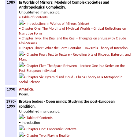
1989
In Worlds of Mirrors: Models of Complex Societies and
Anthropological Complexity.
Unpublished manuscript.
• Table of Contents
• Introduction: In Worlds of Mirrors (skisse)
• Chapter One: The Morality of Mythical Worlds - Critical Reflections on
Narrative Form
• Chapter Two: The Dual and the Real - Thoughts on an Essay by Claude
Lévi-Strauss
• Chapter Three: What the Form Contains - Toward a Theory of Intention
• Chapter Four: Text to Texture - Recycling bits of Ricoeur, Bateson, and
Marx
• Chapter Five: The Space Between - Lecture One in a Series on the
Post-European Individual
• Chapter Six: Pyramid and Cloud - Chaos Theory as a Metaphor in
Social Science
1990
America.
Poem.
1990-
Broken bodies - Open minds: Studying the post-European
1999
condition.
Unpublished manuscript.
• Table of Contents
• Introduction
• Chapter One: Concentric Contexts
• Chapter Two: Playing Reality