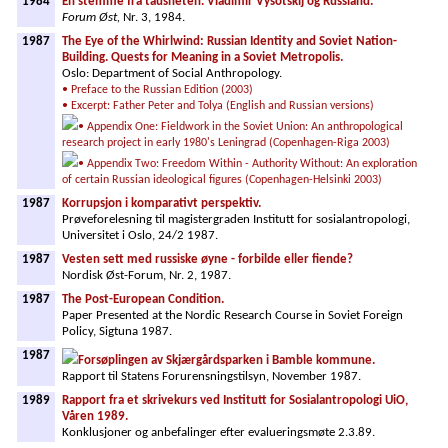
1984
En stemme fra tausheten. Vladimir Vysotskij og Russland.
Forum Øst,
Nr. 3, 1984.
1987
The Eye of the Whirlwind: Russian Identity and Soviet Nation-
Building. Quests for Meaning in a Soviet Metropolis.
Oslo: Department of Social Anthropology.
• Preface to the Russian Edition (2003)
• Excerpt: Father Peter and Tolya (English and Russian versions)
• Appendix One: Fieldwork in the Soviet Union: An anthropological
research project in early 1980's Leningrad (Copenhagen-Riga 2003)
• Appendix Two: Freedom Within - Authority Without: An exploration
of certain Russian ideological figures (Copenhagen-Helsinki 2003)
1987
Korrupsjon i komparativt perspektiv.
Prøveforelesning til magistergraden Institutt for sosialantropologi,
Universitet i Oslo, 24/2 1987.
1987
Vesten sett med russiske øyne - forbilde eller fiende?
Nordisk Øst-Forum, Nr. 2, 1987.
1987
The Post-European Condition.
Paper Presented at the Nordic Research Course in Soviet Foreign
Policy, Sigtuna 1987.
1987
Forsøplingen av Skjærgårdsparken i Bamble kommune.
Rapport til Statens Forurensningstilsyn, November 1987.
1989
Rapport fra et skrivekurs ved Institutt for Sosialantropologi UiO,
Våren 1989.
Konklusjoner og anbefalinger efter evalueringsmøte 2.3.89.