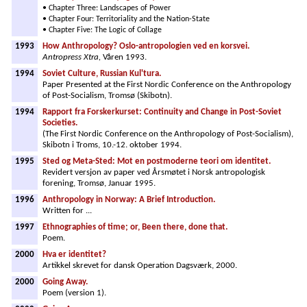
• Chapter Three: Landscapes of Power
• Chapter Four: Territoriality and the Nation-State
• Chapter Five: The Logic of Collage
1993
How Anthropology? Oslo-antropologien ved en korsvei.
Antropress Xtra,
Våren 1993.
1994
Soviet Culture, Russian Kul'tura.
Paper Presented at the First Nordic Conference on the Anthropology
of Post-Socialism, Tromsø (Skibotn).
1994
Rapport fra Forskerkurset: Continuity and Change in Post-Soviet
Societies.
(The First Nordic Conference on the Anthropology of Post-Socialism),
Skibotn i Troms, 10.-12. oktober 1994.
1995
Sted og Meta-Sted: Mot en postmoderne teori om identitet.
Revidert versjon av paper ved Årsmøtet i Norsk antropologisk
forening, Tromsø, Januar 1995.
1996
Anthropology in Norway: A Brief Introduction.
Written for ...
1997
Ethnographies of time; or, Been there, done that.
Poem.
2000
Hva er identitet?
Artikkel skrevet for dansk Operation Dagsværk, 2000.
2000
Going Away.
Poem (version 1).